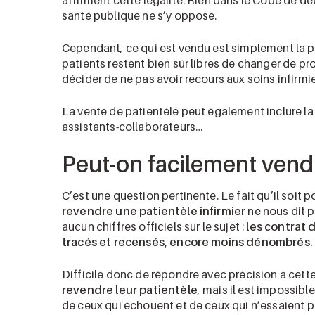
affirment cette légalité. Rien dans le Code de dé
santé publique ne s’y oppose.
Cependant, ce qui est vendu est simplement la p
patients restent bien sûr libres de changer de p
décider de ne pas avoir recours aux soins infirmi
La vente de patientèle peut également inclure la 
assistants-collaborateurs…
Peut-on facilement vendr
C’est une question pertinente. Le fait qu’il soit
revendre une patientèle infirmier
ne nous dit pa
aucun chiffres officiels sur le sujet :
les contrat 
tracés et recensés, encore moins dénombrés.
Difficile donc de répondre avec précision à cett
revendre leur patientèle
, mais il est impossibl
de ceux qui échouent et de ceux qui n’essaient p