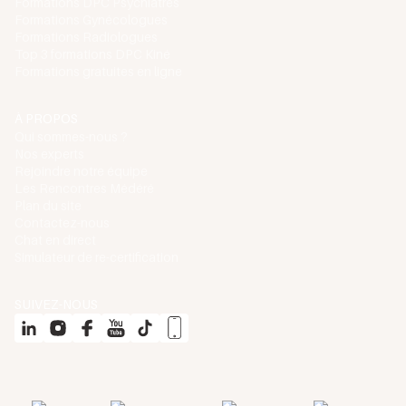
Formations DPC Psychiatres
Formations Gynécologues
Formations Radiologues
Top 3 formations DPC Kiné
Formations gratuites en ligne
À PROPOS
Qui sommes-nous ?
Nos experts
Rejoindre notre équipe
Les Rencontres Médéré
Plan du site
Contactez-nous
Chat en direct
Simulateur de re-certification
SUIVEZ-NOUS