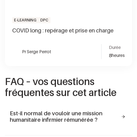
E-LEARNING
DPC
COVID long : repérage et prise en charge
Durée
Pr Serge Perrot
8
heures
FAQ
– vos questions
fréquentes sur cet article
Est-il normal de vouloir une mission
humanitaire infirmier rémunérée ?
Oui, c'est
parfaitement légitime et habituel
de vouloir