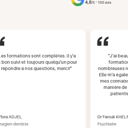
4,8
·
/5
100 avis
 formations sont complètes. Il y'a
"J'ai beauc
n suivi et toujours quelqu'un pour
formation, 
pondre à nos questions, merci!"
nombreuses répo
Elle m'a égaleme
mes connaissan
manière de pr
patients lo
ra ADJEL
Dr Farouk KHELFA 
gien-dentiste
Psychiatre