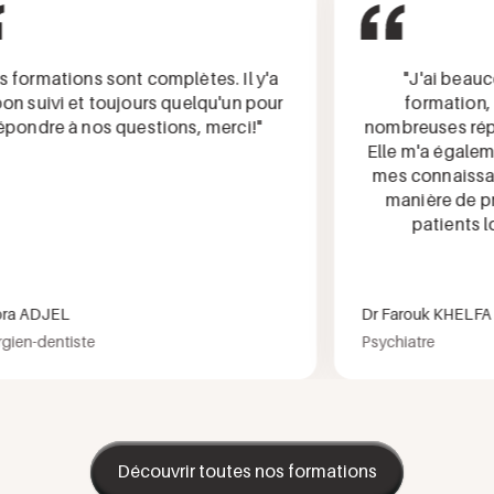
ormations sont complètes. Il y'a
"J'ai beaucou
 suivi et toujours quelqu'un pour
formation, qu
ndre à nos questions, merci!"
nombreuses répon
Elle m'a égalemen
mes connaissance
manière de pre
patients lors
a ADJEL
Dr Farouk KHELFA M
en-dentiste
Psychiatre
Découvrir toutes nos formations