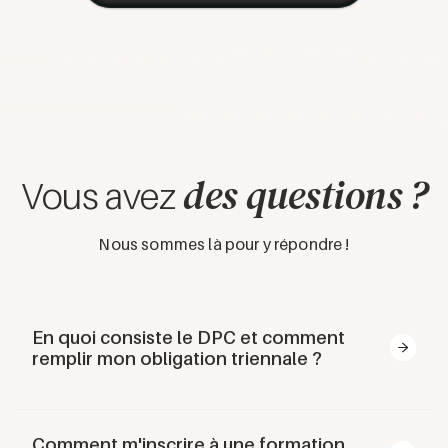
des questions ?
Vous avez
Nous sommes là pour y répondre !
En quoi consiste le DPC et comment
remplir mon obligation triennale ?
Le Développement Professionnel Continu (
DPC
) est
un dispositif légal de formation continue pour tous les
Comment m'inscrire à une formation
professionnels de santé, en vigueur depuis janvier