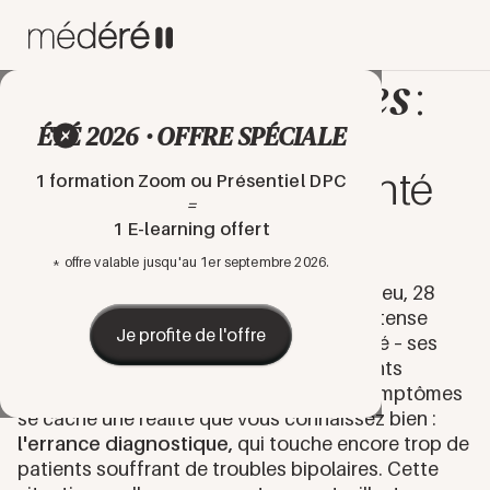
DPC
Nos formations
psychiatres
pour
:
ÉTÉ 2026 · OFFRE SPÉCIALE
l'excellence et
l'innovation en santé
1 formation Zoom ou Présentiel DPC
=
mentale
1 E-learning offert
* offre valable jusqu'au 1er septembre 2026.
Lors de l'une de vos consultations, Mathieu, 28
ans, évoque des épisodes de tristesse intense
Je profite de l'offre
alternant avec des phases d'hyperactivité – ses
proches décrivent même des changements
radicaux de personnalité. Derrière ces symptômes
se cache une réalité que vous connaissez bien :
l'errance diagnostique,
qui touche encore trop de
patients souffrant de troubles bipolaires. Cette