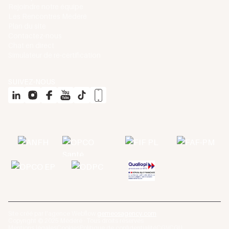
Rejoindre notre équipe
Les Rencontres Médéré
Plan du site
Contactez-nous
Chat en direct
Simulateur de re-certification
SUIVEZ-NOUS
Site créé par l'agence Webflow
gemeosagency.com
Copyright © 2025 Médéré · Tous droits réservés
Mentions légales
Cookies
Politique de confidentialité
CGV
CGU