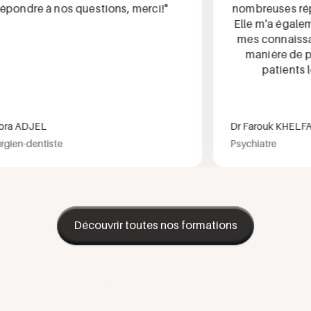
ondre à nos questions, merci!"
nombreuses répon
Elle m'a égalemen
mes connaissance
manière de pre
patients lors
a ADJEL
Dr Farouk KHELFA M
en-dentiste
Psychiatre
Découvrir toutes nos formations