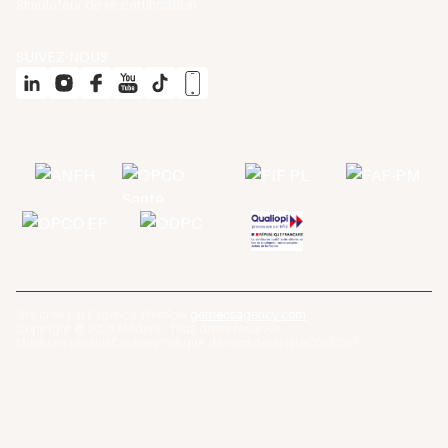
Simulateur de re-certification
SUIVEZ-NOUS
Site créé par l'agence Webflow
gemeosagency.com
Copyright © 2025 Médéré · Tous droits réservés
Mentions légales
Cookies
Politique de confidentialité
CGV
CGU