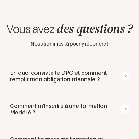
des questions ?
Vous avez
Nous sommes là pour y répondre !
En quoi consiste le DPC et comment
remplir mon obligation triennale ?
Le Développement Professionnel Continu (
DPC
) est
un dispositif légal de formation continue pour tous les
Comment m'inscrire à une formation
professionnels de santé, en vigueur depuis janvier
Médéré ?
2013. Il vise trois objectifs essentiels :
Amélioration des pratiques
: évaluer et
S'inscrire à une formation est simple, mais peut parfois
perfectionner votre exercice professionnel
nécessiter quelques ajustements selon votre situation.
Actualisation des connaissances
: maintenir