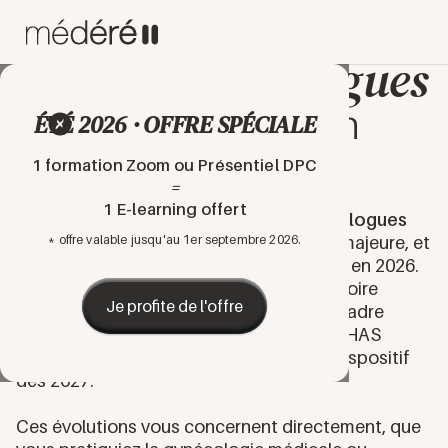
La formation continue
gynécologues
pour les
et la certification
ÉTÉ 2026 · OFFRE SPÉCIALE
périodique
1 formation Zoom ou Présentiel DPC
=
1 E-learning offert
La
formation continue pour les gynécologues
traverse une période de transformation majeure, et
* offre valable jusqu'au 1er septembre 2026.
pour cause : l'ANDPC fermera ses portes en 2026.
Ainsi, la
certification périodique
, obligatoire
Je profite de l'offre
depuis janvier 2023, devient le nouveau cadre
structurant.
France Compétences
et la HAS
(Haute Autorité de Santé) piloteront le dispositif
dès 2027.
Ces évolutions vous concernent directement, que