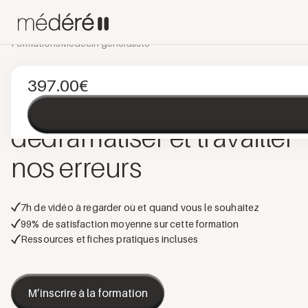
Formations
Médecin généraliste
SANTÉ MENTALE
E-LEARNING
FORMATION CONTINUE
397.00
€
Les erreurs médicales
:
dédramatiser et travailler
nos erreurs
7
h de vidéo à regarder où et quand vous le souhaitez
99
% de satisfaction moyenne sur cette formation
Ressources et fiches pratiques incluses
M’inscrire à la formation