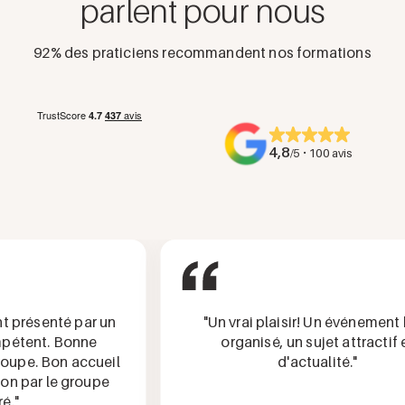
parlent pour nous
92% des praticiens recommandent nos formations
4,8
·
/5
100 avis
t présenté par un
"Un vrai plaisir! Un événement b
étent. Bonne
organisé, un sujet attractif e
oupe. Bon accueil
d'actualité."
n par le groupe
."