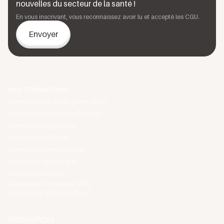
nouvelles du secteur de la santé !
document sur demande spécifique. Contactez
En vous inscrivant, vous reconnaissez avoir lu et accepté les CGU.
nous au 01 88 33 95 28 en précisant l'urgence
de votre situation.
Une fois votre formation validée et vos attestations
reçues, nous vous invitons à explorer notre
catalogue
de formations
pour poursuivre votre développement
professionnel continu.
NOS FORMATIONS
Formation médecin généraliste
Formation chirurgien-dentiste
Formation psychiatre
Formation pédiatre
Formation gynécologue
Formation radiologue
Autres formations
Catalogue Formation DPC
Recyclage AFGSU 2 Paris
RESSOURCES