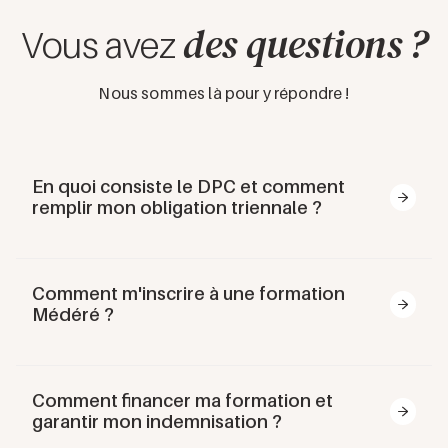
des questions ?
Vous avez
Nous sommes là pour y répondre !
En quoi consiste le DPC et comment
remplir mon obligation triennale ?
Le Développement Professionnel Continu (
DPC
) est
un dispositif légal de formation continue pour tous les
Comment m'inscrire à une formation
professionnels de santé, en vigueur depuis janvier
Médéré ?
2013. Il vise trois objectifs essentiels :
Amélioration des pratiques
: évaluer et
S'inscrire à une formation est simple, mais peut parfois
perfectionner votre exercice professionnel
nécessiter quelques ajustements selon votre situation.
Actualisation des connaissances
: maintenir
Comment financer ma formation et
Voici un guide complet :
votre expertise à jour avec les avancées
garantir mon indemnisation ?
Processus d'inscription
scientifiques