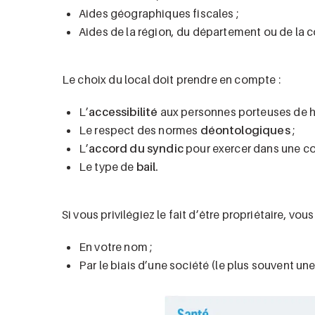
Aides géographiques fiscales ;
Aides de la région, du département ou de la
Le choix du local doit prendre en compte :
L’
accessibilité
aux personnes porteuses de h
Le respect des normes
déontologiques
;
L’
accord du syndic
pour exercer dans une co
Le type de
bail.
Si vous privilégiez le fait d’être propriétaire, vous
En votre nom ;
Par le biais d’une société (le plus souvent une