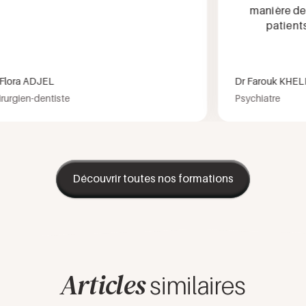
manière de pr
patients lo
ora ADJEL
Dr Farouk KHELFA
gien-dentiste
Psychiatre
Découvrir toutes nos formations
Articles
similaires