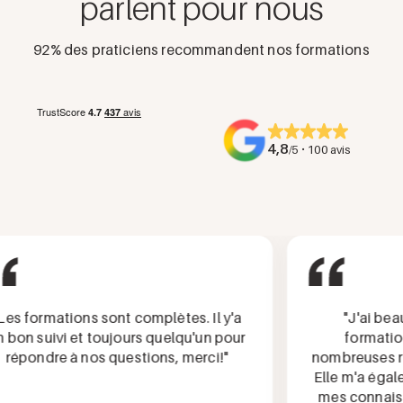
parlent pour nous
92% des praticiens recommandent nos formations
4,8
·
/5
100 avis
 formations sont complètes. Il y'a
"J'ai beauc
on suivi et toujours quelqu'un pour
formation, 
pondre à nos questions, merci!"
nombreuses répo
Elle m'a égalem
mes connaissan