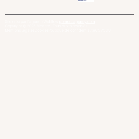
Site créé par l'agence Webflow
gemeosagency.com
Copyright © 2025 Médéré · Tous droits réservés
Mentions légales
Cookies
Politique de confidentialité
CGV
CGU