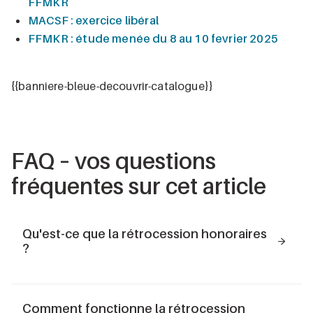
FFMKR
MACSF : exercice libéral
FFMKR : étude menée du 8 au 10 fevrier 2025
{{banniere-bleue-decouvrir-catalogue}}
FAQ
– vos questions
fréquentes sur cet article
Qu'est-ce que la rétrocession honoraires
?
La rétrocession d’honoraires est un mécanisme
comptable où un professionnel libéral reverse une
Comment fonctionne la rétrocession
partie de ses recettes à un autre professionnel libéral