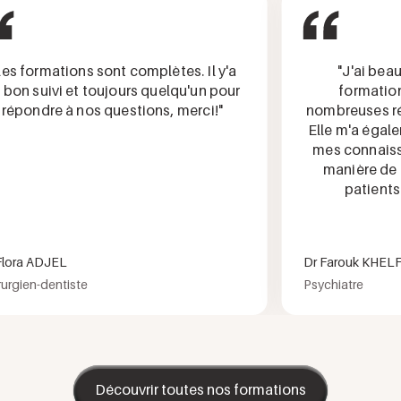
formations sont complètes. Il y'a
"J'ai beauco
n suivi et toujours quelqu'un pour
formation, q
pondre à nos questions, merci!"
nombreuses répo
Elle m'a égaleme
mes connaissanc
manière de pr
patients lor
ra ADJEL
Dr Farouk KHELFA 
ien-dentiste
Psychiatre
Découvrir toutes nos formations