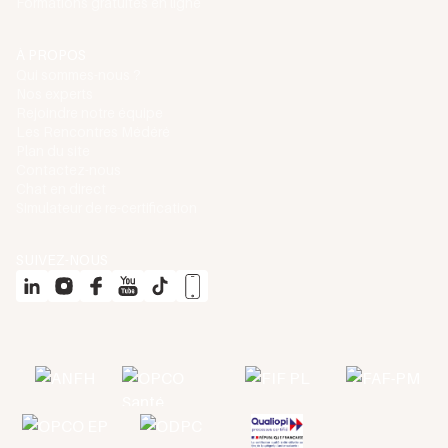
Formations gratuites en ligne
À PROPOS
Qui sommes-nous ?
Nos experts
Rejoindre notre équipe
Les Rencontres Médéré
Plan du site
Contactez-nous
Chat en direct
Simulateur de re-certification
SUIVEZ-NOUS