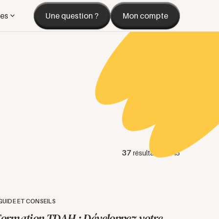
es
Une question ?
Mon compte
37
résultats sur
45
GUIDE ET CONSEILS
ormation TDAH : Développez votre