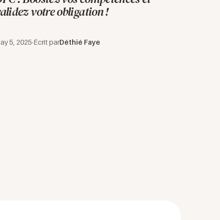
alidez votre obligation !
ay 5, 2025
·
Écrit par
Déthié Faye