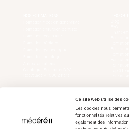
NOS FORMATIONS
RESSOU
Blog
Formation médecin généraliste
FAQ
Formation chirurgien-dentiste
Financem
Formation psychiatre
Formatio
Formation pédiatre
Formation
Formation
Formation gynécologue
Formation
Formation radiologue
Formatio
Autres formations
Formatio
Catalogue Formation DPC
Top 3 for
Recyclage AFGSU 2 Paris
Formations
Ce site web utilise des c
Les cookies nous permetten
fonctionnalités relatives 
également des informations
sociaux, de publicité et d