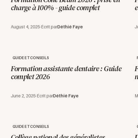
charge à 100% - guide complet
e
August 4, 2025
·
Écrit par
Déthié Faye
J
GUIDE ET CONSEILS
Formation assistante dentaire : Guide
F
complet 2026
m
June 2, 2025
·
Écrit par
Déthié Faye
M
GUIDE ET CONSEILS
Collège national des généralistes
D