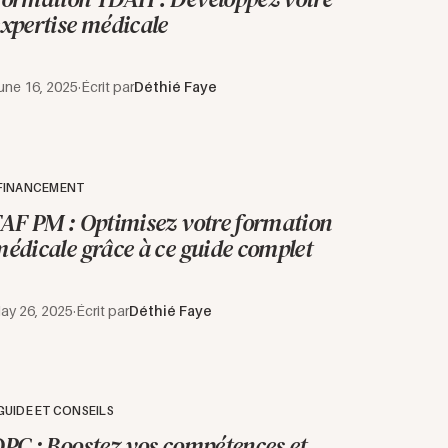
xpertise médicale
une 16, 2025
·
Écrit par
Déthié Faye
FINANCEMENT
AF PM : Optimisez votre formation
édicale grâce à ce guide complet
ay 26, 2025
·
Écrit par
Déthié Faye
GUIDE ET CONSEILS
PC : Boostez vos compétences et