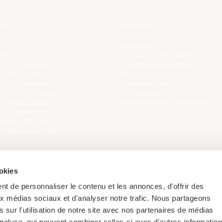
RCES
À PROPOS
Qui sommes-nous ?
Nos experts
ent
Rejoindre notre équipe
ns DPC Médecins
Les Rencontres Médéré
s DPC Dentistes
Plan du site
s DPC Pédiatres
Contactez-nous
s DPC Psychiatres
Chat en direct
ns Gynécologues
Simulateur de re-certification
ns Radiologues
mations DPC Kiné
 gratuites en ligne
ookies
t de personnaliser le contenu et les annonces, d'offrir des
aux médias sociaux et d'analyser notre trafic. Nous partageons
 sur l'utilisation de notre site avec nos partenaires de médias
'analyse, qui peuvent combiner celles-ci avec d'autres informatio