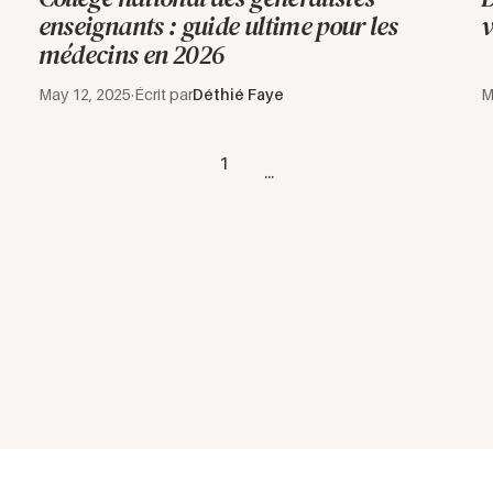
enseignants : guide ultime pour les
v
médecins en 2026
May 12, 2025
·
Écrit par
Déthié Faye
M
1
...