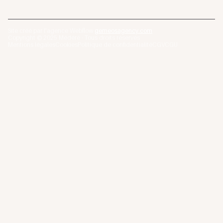
Site créé par l'agence Webflow
gemeosagency.com
Copyright © 2025 Médéré · Tous droits réservés
Mentions légales
Cookies
Politique de confidentialité
CGV
CGU