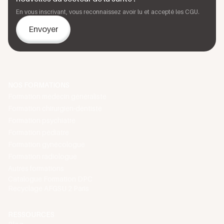
En vous inscrivant, vous reconnaissez avoir lu et accepté les CGU.
NOS FORMATIONS
Formation médecin généraliste
Formation chirurgien-dentiste
Formation psychiatre
Formation pédiatre
Formation gynécologue
Formation radiologue
Autres formations
Catalogue Formation DPC
Recyclage AFGSU 2 Paris
RESSOURCES