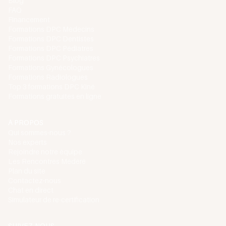
Blog
FAQ
Financement
Formations DPC Médecins
Formations DPC Dentistes
Formations DPC Pédiatres
Formations DPC Psychiatres
Formations Gynécologues
Formations Radiologues
Top 3 formations DPC Kiné
Formations gratuites en ligne
À PROPOS
Qui sommes-nous ?
Nos experts
Rejoindre notre équipe
Les Rencontres Médéré
Plan du site
Contactez-nous
Chat en direct
Simulateur de re-certification
SUIVEZ-NOUS