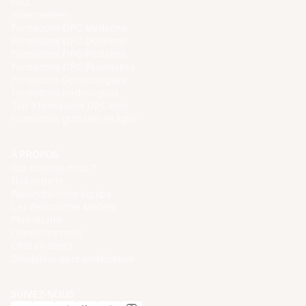
FAQ
Financement
Formations DPC Médecins
Formations DPC Dentistes
Formations DPC Pédiatres
Formations DPC Psychiatres
Formations Gynécologues
Formations Radiologues
Top 3 formations DPC Kiné
Formations gratuites en ligne
À PROPOS
Qui sommes-nous ?
Nos experts
Rejoindre notre équipe
Les Rencontres Médéré
Plan du site
Contactez-nous
Chat en direct
Simulateur de re-certification
SUIVEZ-NOUS