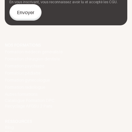
En vous inscrivant, vous reconnaissez avoir lu et accepté les CGU.
NOS FORMATIONS
Formation médecin généraliste
Formation chirurgien-dentiste
Formation psychiatre
Formation pédiatre
Formation gynécologue
Formation radiologue
Autres formations
Catalogue Formation DPC
Recyclage AFGSU 2 Paris
RESSOURCES
Blog