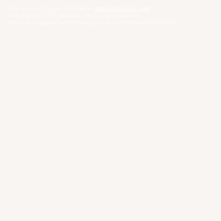
Site créé par l'agence Webflow
gemeosagency.com
Copyright © 2025 Médéré · Tous droits réservés
Mentions légales
Cookies
Politique de confidentialité
CGV
CGU