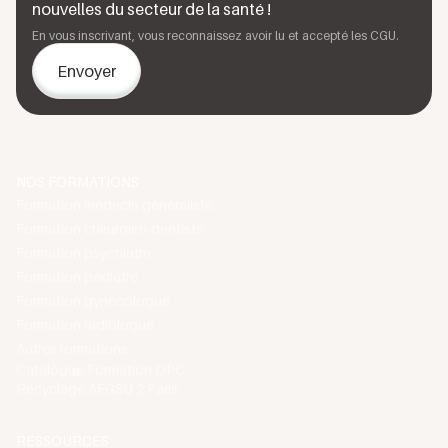
nouvelles du secteur de la santé !
En vous inscrivant, vous reconnaissez avoir lu et accepté les CGU.
NOS FORMATIONS
Formation médecin généraliste
Formation chirurgien-dentiste
Formation psychiatre
Formation pédiatre
Formation gynécologue
Formation radiologue
Autres formations
Catalogue Formation DPC
Recyclage AFGSU 2 Paris
RESSOURCES