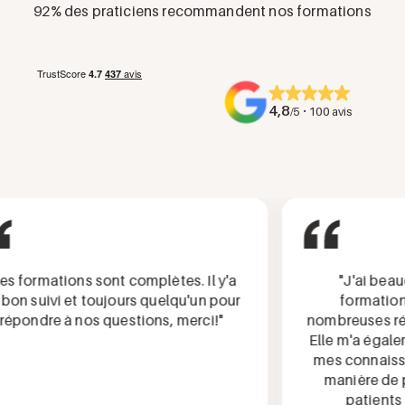
92% des praticiens recommandent nos formations
4,8
·
/5
100 avis
formations sont complètes. Il y'a
"J'ai beauco
n suivi et toujours quelqu'un pour
formation, q
ondre à nos questions, merci!"
nombreuses répon
Elle m'a égalemen
mes connaissanc
manière de pre
patients lor