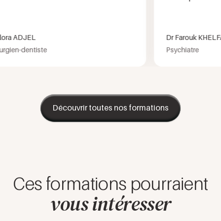
a ADJEL
Dr Farouk KHELFA 
ien-dentiste
Psychiatre
Découvrir toutes nos formations
Ces formations pourraient
vous intéresser