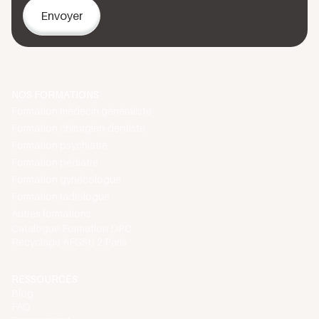
de votre situation.
Une fois votre formation validée et vos attestations
reçues, nous vous invitons à explorer notre
catalogue
de formations
pour poursuivre votre développement
professionnel continu.
NOS FORMATIONS
Formation médecin généraliste
Formation chirurgien-dentiste
Formation psychiatre
Formation pédiatre
Formation gynécologue
Formation radiologue
Autres formations
Catalogue Formation DPC
Recyclage AFGSU 2 Paris
RESSOURCES
Blog
FAQ