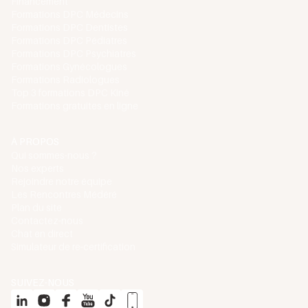
Financement
Formations DPC Médecins
Formations DPC Dentistes
Formations DPC Pédiatres
Formations DPC Psychiatres
Formations Gynécologues
Formations Radiologues
Top 3 formations DPC Kiné
Formations gratuites en ligne
À PROPOS
Qui sommes-nous ?
Nos experts
Rejoindre notre équipe
Les Rencontres Médéré
Plan du site
Contactez-nous
Chat en direct
Simulateur de re-certification
SUIVEZ-NOUS