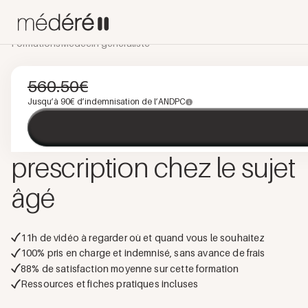
Formations
Médecin généraliste
GÉRIATRIE
E-LEARNING
PROGRAMME INTÉGRÉ
560.50
€
Bon usage des
Jusqu’à
90
€ d’indemnisation de l’ANDPC
médicaments
: juste
prescription chez le sujet
âgé
11
h de vidéo à regarder où et quand vous le souhaitez
100% pris en charge et indemnisé, sans avance de frais
88
% de satisfaction moyenne sur cette formation
Ressources et fiches pratiques incluses