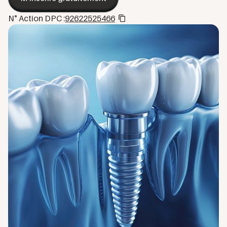
N° Action DPC :
92622525466