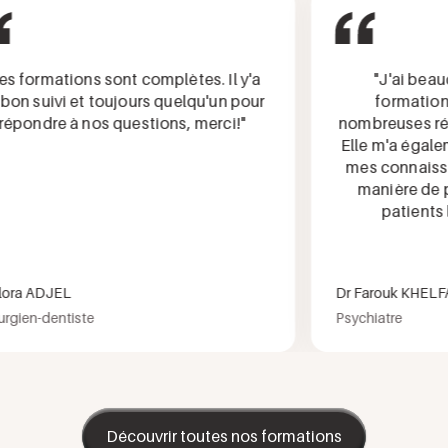
ormations sont complètes. Il y'a
"J'ai beaucou
 suivi et toujours quelqu'un pour
formation, qu
ondre à nos questions, merci!"
nombreuses répon
Elle m'a égalemen
mes connaissance
manière de pre
patients lors
a ADJEL
Dr Farouk KHELFA M
en-dentiste
Psychiatre
Découvrir toutes nos formations