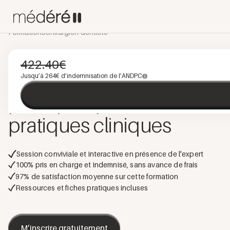
Formations
Chirurgien-dentiste
IMPLANTOLOGIE
PRÉSENTIEL
PROGRAMME INTÉGRÉ
422.40
€
Chirurgie guidée :
Jusqu’à
264
€ d’indemnisation de l’ANDPC
principes, protocoles et
pratiques cliniques
Session conviviale et interactive en présence de l'expert
100% pris en charge et indemnisé, sans avance de frais
97
% de satisfaction moyenne sur cette formation
Ressources et fiches pratiques incluses
M’inscrire gratuitement