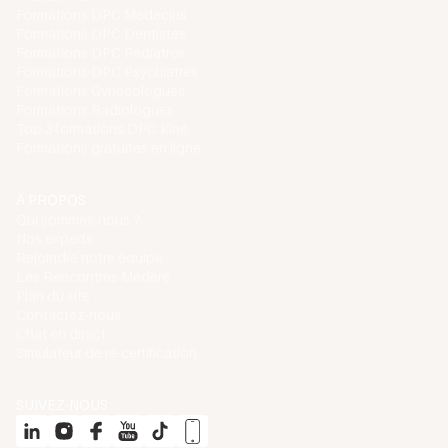
Formations DPC Médecins
Formations DPC Dentistes
Formations DPC Pédiatres
Formations DPC Psychiatres
Formations Gynécologues
Formations Radiologues
Top 3 formations DPC Kiné
Formations gratuites en ligne
À PROPOS
Qui sommes-nous ?
Nos experts
Rejoindre notre équipe
Les Rencontres Médéré
Plan du site
Contactez-nous
Chat en direct
Simulateur de re-certification
SUIVEZ-NOUS