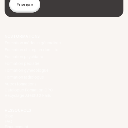
de votre situation.
Une fois votre formation validée et vos attestations
reçues, nous vous invitons à explorer notre
catalogue
de formations
pour poursuivre votre développement
professionnel continu.
NOS FORMATIONS
Formation médecin généraliste
Formation chirurgien-dentiste
Formation psychiatre
Formation pédiatre
Formation gynécologue
Formation radiologue
Autres formations
Catalogue Formation DPC
Recyclage AFGSU 2 Paris
RESSOURCES
Blog
FAQ
Financement