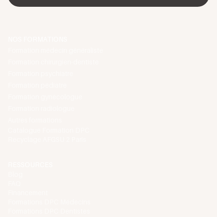
reçues, nous vous invitons à explorer notre
catalogue
de formations
pour poursuivre votre développement
professionnel continu.
NOS FORMATIONS
Formation médecin généraliste
Formation chirurgien-dentiste
Formation psychiatre
Formation pédiatre
Formation gynécologue
Formation radiologue
Autres formations
Catalogue Formation DPC
Recyclage AFGSU 2 Paris
RESSOURCES
Blog
FAQ
Financement
Formations DPC Médecins
Formations DPC Dentistes