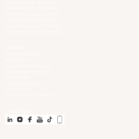
Formations DPC Pédiatres
Formations DPC Psychiatres
Formations Gynécologues
Formations Radiologues
Top 3 formations DPC Kiné
Formations gratuites en ligne
À PROPOS
Qui sommes-nous ?
Nos experts
Rejoindre notre équipe
Les Rencontres Médéré
Plan du site
Contactez-nous
Chat en direct
Simulateur de re-certification
SUIVEZ-NOUS