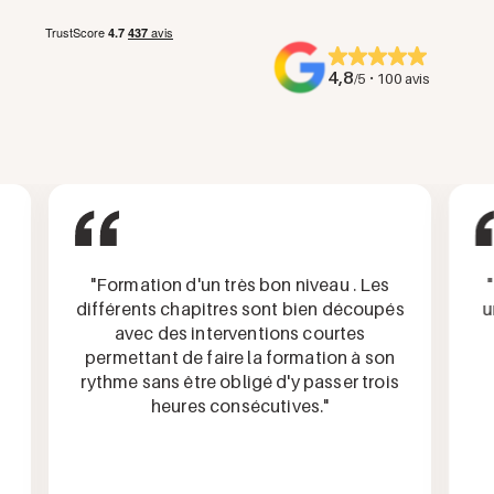
4,8
·
/5
100 avis
"Formation d'un très bon niveau . Les
"Les
différents chapitres sont bien découpés
un b
avec des interventions courtes
ré
permettant de faire la formation à son
rythme sans être obligé d'y passer trois
heures consécutives."