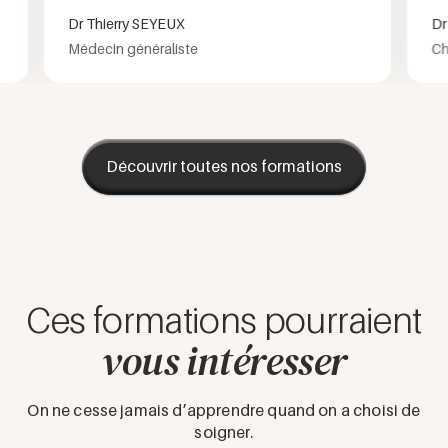
Dr Thierry SEYEUX
Dr Fl
Médecin généraliste
Chirur
Découvrir toutes nos formations
Ces formations pourraient
vous intéresser
On ne cesse jamais d’apprendre quand on a choisi de
soigner.