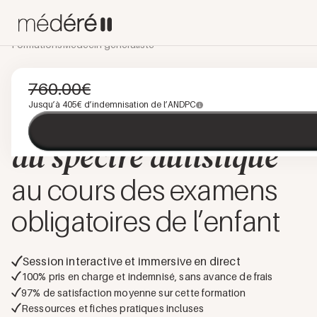
Formations
Médecin généraliste
PÉDIATRIE
NEURO-DÉVELOPPEMENT
CLASSE VIRTUELLE
760.00
€
PROGRAMME INTÉGRÉ
Jusqu’à
405
€ d’indemnisation de l’ANDPC
Dépistage d’un trouble
du spectre autistique
au cours des examens
obligatoires de l’enfant
Session interactive et immersive en direct
100% pris en charge et indemnisé, sans avance de frais
97
% de satisfaction moyenne sur cette formation
Ressources et fiches pratiques incluses