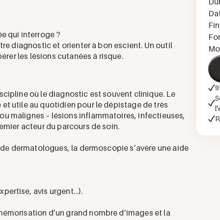
Du
Da
Fi
e qui interroge ?
Fo
re diagnostic et orienter à bon escient. Un outil
Mo
érer les lésions cutanées à risque.
9
ipline où le diagnostic est souvent clinique. Le
S
t utile au quotidien pour le dépistage de très
l
u malignes – lésions inflammatoires, infectieuses,
R
emier acteur du parcours de soin.
ri de dermatologues, la dermoscopie s’avère une aide
ertise, avis urgent…).
mémorisation d’un grand nombre d’images et la