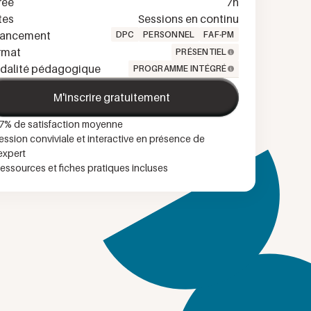
rée
7
h
tes
Sessions en continu
nancement
DPC
PERSONNEL
FAF-PM
rmat
PRÉSENTIEL
dalité pédagogique
PROGRAMME INTÉGRÉ
M'inscrire gratuitement
7
% de satisfaction moyenne
ession conviviale et interactive en présence de
'expert
essources et fiches pratiques incluses