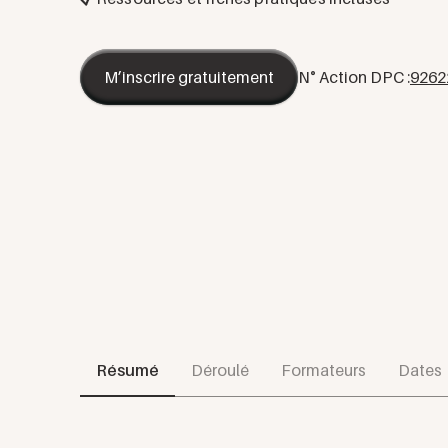
M’inscrire gratuitement
N° Action DPC :
9262
Résumé
Déroulé
Formateurs
Dates