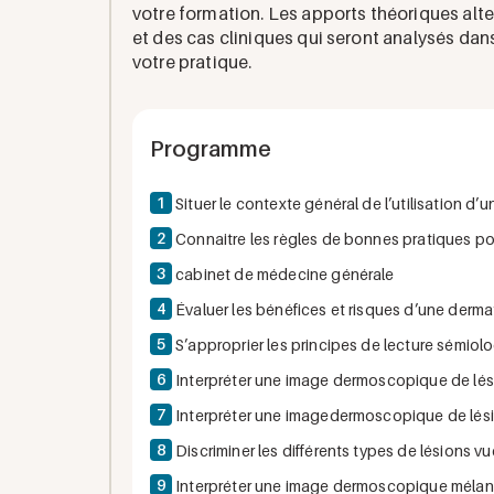
votre formation. Les apports théoriques alt
et des cas cliniques qui seront analysés dans
votre pratique.
Programme
1
Situer le contexte général de l’utilisation 
2
Connaitre les règles de bonnes pratiques po
3
cabinet de médecine générale
4
Évaluer les bénéfices et risques d’une derm
5
S’approprier les principes de lecture sémi
6
Interpréter une image dermoscopique de lés
7
Interpréter une imagedermoscopique de lési
8
Discriminer les différents types de lésions v
9
Interpréter une image dermoscopique mélanoc