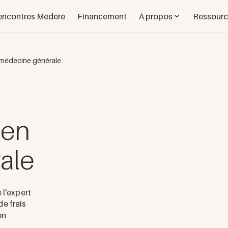
encontres Médéré
Financement
À propos
Ressourc
médecine générale
en
ale
 l'expert
e frais
on