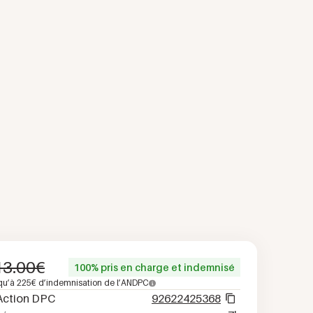
13.00
€
100% pris en charge et indemnisé
qu’à
225
€ d’indemnisation de l’ANDPC
Action DPC
92622425368