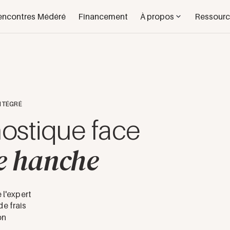
encontres Médéré
Financement
À propos
Ressourc
NTÉGRÉ
ostique face
e hanche
 l'expert
e frais
on