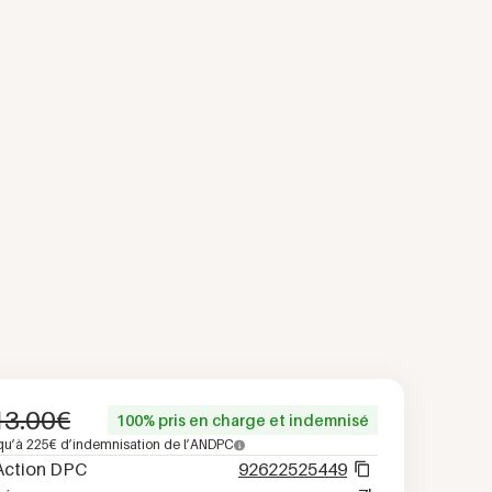
13.00
€
100% pris en charge et indemnisé
qu’à
225
€ d’indemnisation de l’ANDPC
Action DPC
92622525449