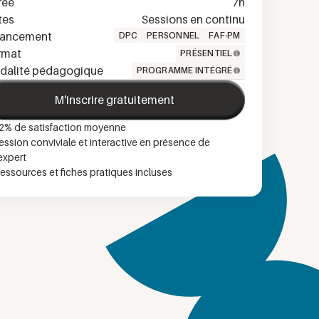
rée
7
h
tes
Sessions en continu
nancement
DPC
PERSONNEL
FAF-PM
rmat
PRÉSENTIEL
dalité pédagogique
PROGRAMME INTÉGRÉ
M'inscrire gratuitement
2
% de satisfaction moyenne
ession conviviale et interactive en présence de
'expert
essources et fiches pratiques incluses