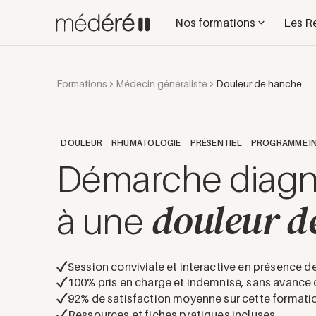
Nos formations
Les R
Formations
Médecin généraliste
Douleur de hanche
DOULEUR
RHUMATOLOGIE
PRÉSENTIEL
PROGRAMME I
Démarche diagn
douleur d
à une
Session conviviale et interactive en présence de
100% pris en charge et indemnisé, sans avance d
92
% de satisfaction moyenne sur cette formati
Ressources et fiches pratiques incluses