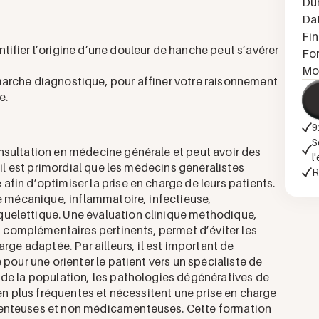
Du
Da
Fi
ifier l’origine d’une douleur de hanche peut s’avérer
Fo
Mo
arche diagnostique, pour affiner votre raisonnement
e.
9
S
nsultation en médecine générale et peut avoir des
l
 il est primordial que les médecins généralistes
R
fin d’optimiser la prise en charge de leurs patients.
ne mécanique, inflammatoire, infectieuse,
uelettique. Une évaluation clinique méthodique,
complémentaires pertinents, permet d’éviter les
rge adaptée. Par ailleurs, il est important de
 pour une orienter le patient vers un spécialiste de
 de la population, les pathologies dégénératives de
 en plus fréquentes et nécessitent une prise en charge
menteuses et non médicamenteuses. Cette formation