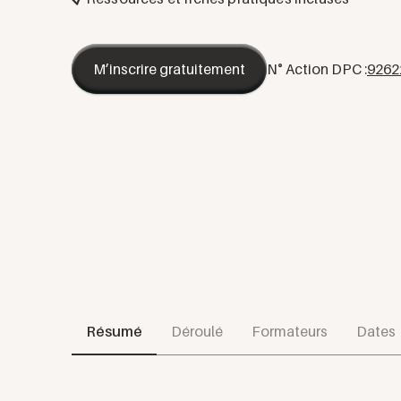
M’inscrire gratuitement
N° Action DPC :
9262
Résumé
Déroulé
Formateurs
Dates