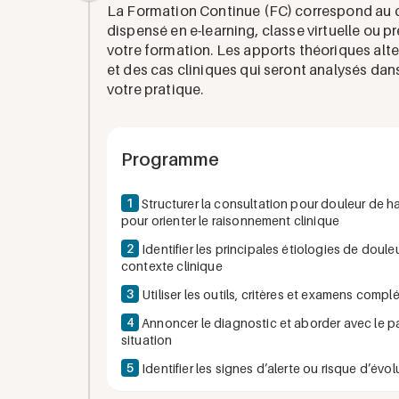
La Formation Continue (FC) correspond au c
dispensé en e-learning, classe virtuelle ou p
votre formation. Les apports théoriques alt
et des cas cliniques qui seront analysés dans
votre pratique.
Programme
1
Structurer la consultation pour douleur de ha
pour orienter le raisonnement clinique
2
Identifier les principales étiologies de doul
contexte clinique
3
Utiliser les outils, critères et examens comp
4
Annoncer le diagnostic et aborder avec le pa
situation
5
Identifier les signes d’alerte ou risque d’évo