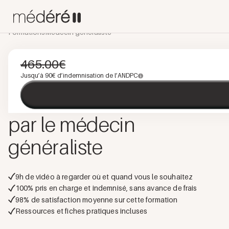
Formations
Médecin généraliste
INFECTIOLOGIE
E-LEARNING
PROGRAMME INTÉGRÉ
465.00
€
Prévention, dépistage et
Jusqu’à
90
€ d’indemnisation de l’ANDPC
IST
prise en charge des
par le médecin
généraliste
9
h de vidéo à regarder où et quand vous le souhaitez
100% pris en charge et indemnisé, sans avance de frais
98
% de satisfaction moyenne sur cette formation
Ressources et fiches pratiques incluses