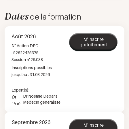
Dates
de la formation
Août 2026
M’inscrire
gratuitement
N° Action DPC
:
92622425375
Session n°
26.038
Inscriptions possibles
jusqu'au :
31.08.2026
Expert(s):
Dr Noémie Deparis
Médecin généraliste
Septembre 2026
M’inscrire