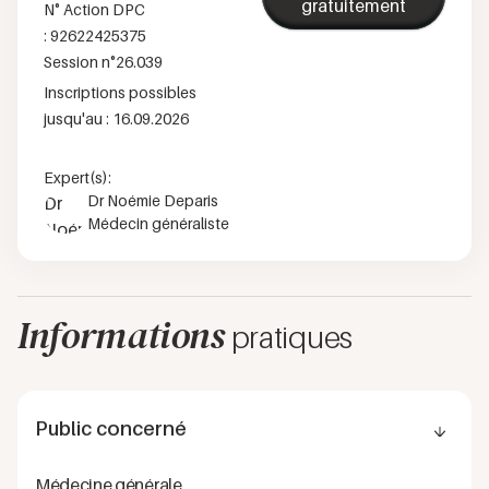
gratuitement
N° Action DPC
:
92622425375
Session n°
26.039
Inscriptions possibles
jusqu'au :
16.09.2026
Expert(s):
Dr Noémie Deparis
Médecin généraliste
Informations
pratiques
Public concerné
Médecine générale