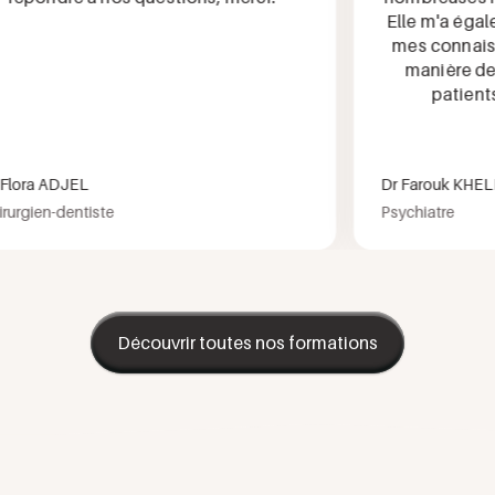
Elle m'a égaleme
mes connaissan
manière de pr
patients lo
ora ADJEL
Dr Farouk KHELFA
gien-dentiste
Psychiatre
Découvrir toutes nos formations