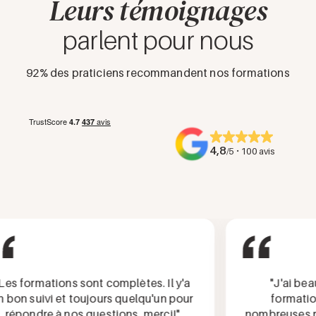
Leurs témoignages
téléphone au 01 88 33 95 28 ou par mail à
contact@medere.fr
.
parlent pour nous
92% des praticiens recommandent nos formations
4,8
·
/5
100 avis
 formations sont complètes. Il y'a
"J'ai beauc
on suivi et toujours quelqu'un pour
formation, 
pondre à nos questions, merci!"
nombreuses répo