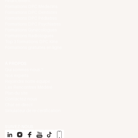
Financement
Formations DPC Médecins
Formations DPC Dentistes
Formations DPC Pédiatres
Formations DPC Psychiatres
Formations Gynécologues
Formations Radiologues
Top 3 formations DPC Kiné
Formations gratuites en ligne
À PROPOS
Qui sommes-nous ?
Nos experts
Rejoindre notre équipe
Les Rencontres Médéré
Plan du site
Contactez-nous
Chat en direct
Simulateur de re-certification
SUIVEZ-NOUS