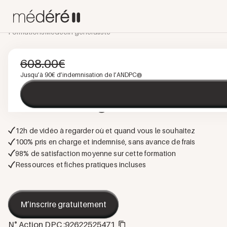
Formations
Médecin généraliste
DERMATOLOGIE
E-LEARNING
PROGRAMME INTÉGRÉ
608.00
€
Signes d'alerte
en
Jusqu’à
90
€ d’indemnisation de l’ANDPC
dermatologie
12
h de vidéo à regarder où et quand vous le souhaitez
100% pris en charge et indemnisé, sans avance de frais
98
% de satisfaction moyenne sur cette formation
Ressources et fiches pratiques incluses
M’inscrire gratuitement
N° Action DPC :
92622525471