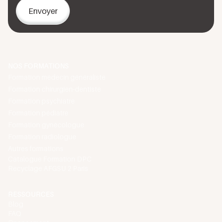
de votre situation.
Une fois votre formation validée et vos attestations
reçues, nous vous invitons à explorer notre
catalogue
de formations
pour poursuivre votre développement
professionnel continu.
NOS FORMATIONS
Formation médecin généraliste
Formation chirurgien-dentiste
Formation psychiatre
Formation pédiatre
Formation gynécologue
Formation radiologue
Autres formations
Catalogue Formation DPC
Recyclage AFGSU 2 Paris
RESSOURCES
Blog
FAQ