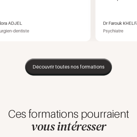
a ADJEL
Dr Farouk KHELFA M
en-dentiste
Psychiatre
Découvrir toutes nos formations
Ces formations pourraient
vous intéresser