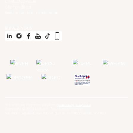
Contactez-nous
Chat en direct
Simulateur de re-certification
SUIVEZ-NOUS
Site créé par l'agence Webflow
gemeosagency.com
Copyright © 2025 Médéré · Tous droits réservés
Mentions légales
Cookies
Politique de confidentialité
CGV
CGU