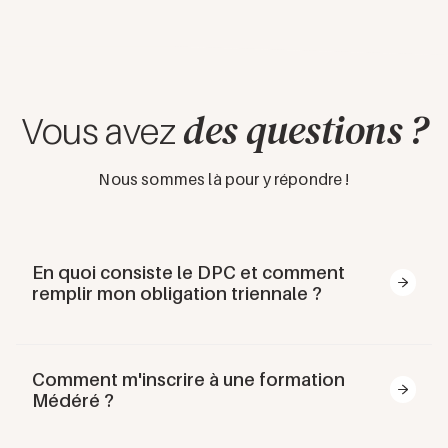
des questions ?
Vous avez
Nous sommes là pour y répondre !
En quoi consiste le DPC et comment
remplir mon obligation triennale ?
Le Développement Professionnel Continu (
DPC
) est
un dispositif légal de formation continue pour tous les
Comment m'inscrire à une formation
professionnels de santé, en vigueur depuis janvier
Médéré ?
2013. Il vise trois objectifs essentiels :
Amélioration des pratiques
: évaluer et
S'inscrire à une formation est simple, mais peut parfois