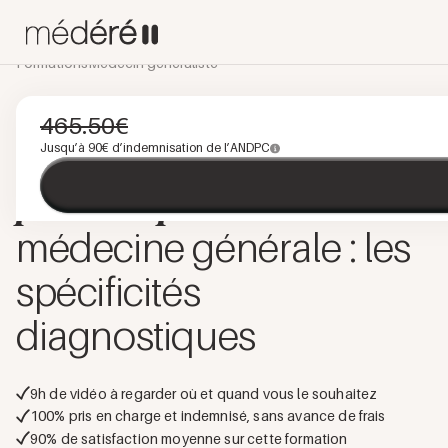
Formations
Médecin généraliste
URGENCES
E-LEARNING
PROGRAMME INTÉGRÉ
465.50
€
Symptômes
Jusqu’à
90
€ d’indemnisation de l’ANDPC
préoccupants
en
médecine générale : les
spécificités
diagnostiques
9
h de vidéo à regarder où et quand vous le souhaitez
100% pris en charge et indemnisé, sans avance de frais
90
% de satisfaction moyenne sur cette formation