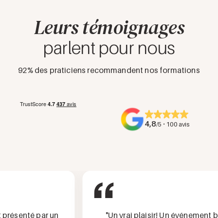
Vous pouvez joindre notre référente handicap par
Leurs témoignages
téléphone au 01 88 33 95 28 ou par mail à
contact@medere.fr
.
parlent pour nous
92% des praticiens recommandent nos formations
4,8
·
/5
100 avis
résenté par un
"Un vrai plaisir! Un événement bien