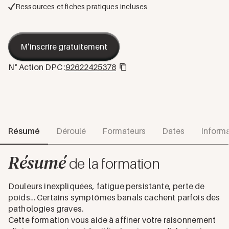
Ressources et fiches pratiques incluses
M’inscrire gratuitement
N° Action DPC :
92622425378
Résumé
Déroulé
Formateurs
Dates
Informa
Résumé
de la formation
Douleurs inexpliquées, fatigue persistante, perte de
poids… Certains symptômes banals cachent parfois des
pathologies graves.
Cette formation vous aide à affiner votre raisonnement