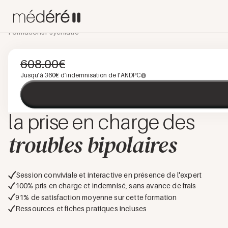
Formations
Psychiatre
TROUBLE DE L'HUMEUR
PRÉSENTIEL
PROGRAMME INTÉGRÉ
608.00
€
Stratégies diagnostiques
Jusqu’à
360
€ d’indemnisation de l’ANDPC
et thérapeutiques dans
la prise en charge des
troubles bipolaires
Session conviviale et interactive en présence de l'expert
100% pris en charge et indemnisé, sans avance de frais
91
% de satisfaction moyenne sur cette formation
Ressources et fiches pratiques incluses