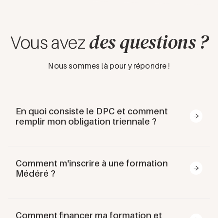
des questions ?
Vous avez
Nous sommes là pour y répondre !
En quoi consiste le DPC et comment
remplir mon obligation triennale ?
Le Développement Professionnel Continu (
DPC
) est
un dispositif légal de formation continue pour tous les
Comment m'inscrire à une formation
professionnels de santé, en vigueur depuis janvier
Médéré ?
2013. Il vise trois objectifs essentiels :
Amélioration des pratiques
: évaluer et
S'inscrire à une formation est simple, mais peut parfois
perfectionner votre exercice professionnel
nécessiter quelques ajustements selon votre situation.
Actualisation des connaissances
: maintenir
Comment financer ma formation et
Voici un guide complet :