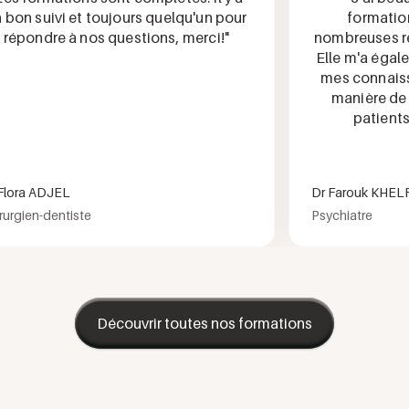
 suivi et toujours quelqu'un pour
formation, q
ondre à nos questions, merci!"
nombreuses répon
Elle m'a égalemen
mes connaissanc
manière de pre
patients lor
a ADJEL
Dr Farouk KHELFA 
ien-dentiste
Psychiatre
Découvrir toutes nos formations