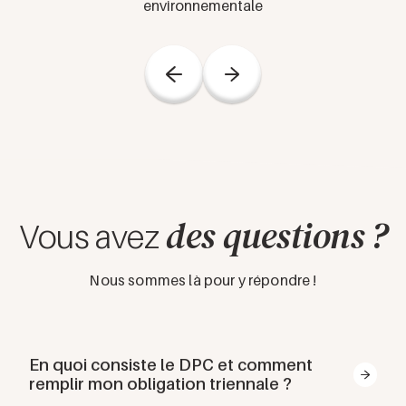
environnementale
environnementale.
Président du CRIIGEN, il est
co-fondateur du DU de
médecine environnementale
(UPEC) et du réseau TREEES.
Pionnier en santé-
environnement, il a initié
plusieurs structures clés, dont
la première commission
Santé-Environnement en
France et l’ASEF.
des questions ?
Vous avez
Nous sommes là pour y répondre !
En quoi consiste le DPC et comment
remplir mon obligation triennale ?