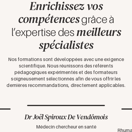
Enrichissez vos
compétences
grâce à
meilleurs
l’expertise des
spécialistes
Nos formations sont développées avec une exigence
scientifique. Nous réunissons des référents
pédagogiques expérimentés et des formateurs
soigneusement sélectionnés afin de vous offrir les
dernières recommandations, directement applicables.
Dr Joël Spiroux De Vendômois
Le Dr Joël Spiroux de
Vendômois est médecin,
Médecin chercheur en santé
chercheur et expert en santé
Rhumat