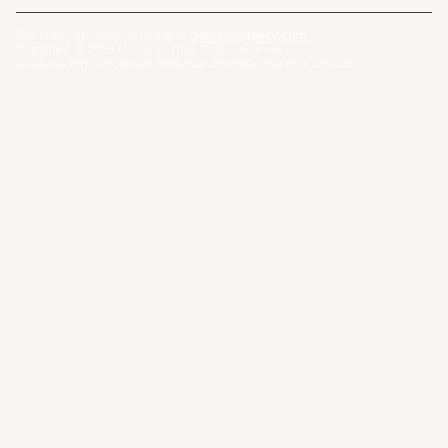
Site créé par l'agence Webflow
gemeosagency.com
Copyright © 2025 Médéré · Tous droits réservés
Mentions légales
Cookies
Politique de confidentialité
CGV
CGU