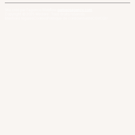
Site créé par l'agence Webflow
gemeosagency.com
Copyright © 2025 Médéré · Tous droits réservés
Mentions légales
Cookies
Politique de confidentialité
CGV
CGU