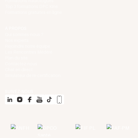
Formations Radiologues
Top 3 formations DPC Kiné
Formations gratuites en ligne
À PROPOS
Qui sommes-nous ?
Nos experts
Rejoindre notre équipe
Les Rencontres Médéré
Plan du site
Contactez-nous
Chat en direct
Simulateur de re-certification
SUIVEZ-NOUS