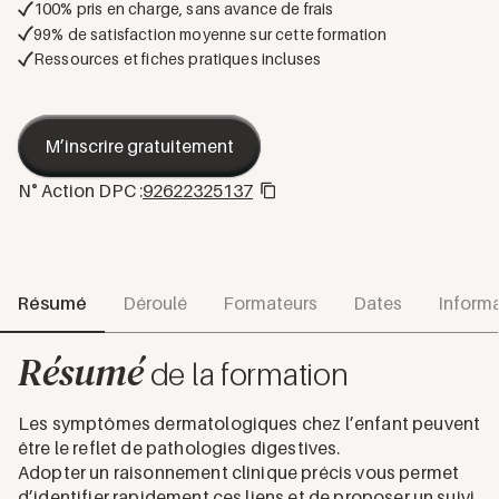
100% pris en charge, sans avance de frais
99
% de satisfaction moyenne sur cette formation
Ressources et fiches pratiques incluses
M’inscrire gratuitement
N° Action DPC :
92622325137
Résumé
Déroulé
Formateurs
Dates
Informa
Résumé
de la formation
Les symptômes dermatologiques chez l’enfant peuvent
être le reflet de pathologies digestives.
Adopter un raisonnement clinique précis vous permet
d’identifier rapidement ces liens et de proposer un suivi