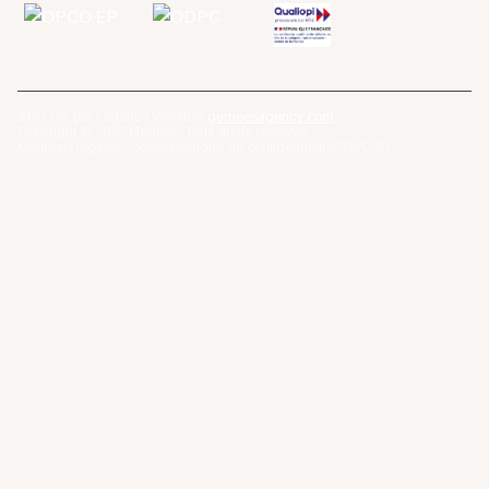
Site créé par l'agence Webflow
gemeosagency.com
Copyright © 2025 Médéré · Tous droits réservés
Mentions légales
Cookies
Politique de confidentialité
CGV
CGU