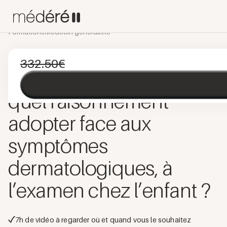
Formations
Médecin généraliste
PÉDIATRIE
E-LEARNING
FORMATION CONTINUE
332.50
€
Pathologies digestives
:
quel raisonnement
adopter face aux
symptômes
dermatologiques, à
l’examen chez l’enfant ?
7
h de vidéo à regarder où et quand vous le souhaitez