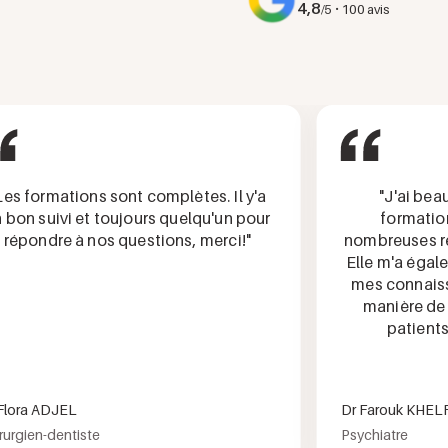
4,8
·
/5
100 avis
 formations sont complètes. Il y'a
"J'ai beauco
n suivi et toujours quelqu'un pour
formation, q
pondre à nos questions, merci!"
nombreuses répo
Elle m'a égaleme
mes connaissanc
manière de pr
patients lo
ra ADJEL
Dr Farouk KHELFA 
ien-dentiste
Psychiatre